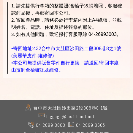
請先提供行李箱的整體照(含輪子)&損壞照，客服確
認商品後，再郵寄回本公司。
寄回產品時，請務必於行李箱內附上A4紙張，並載
明姓名、電話、住址及描述報修的部位。
如有其他問題，歡迎撥打客服專線 04-26993003
。
•寄回地址:
432台中市大肚區沙田路二段308巷8之1號
(美麗華皮件-維修部)
•本公司無提供販售零件自行更換，請送回/寄回本廠
由技師全檢確認及維修。
台中市
大肚區
沙田路2段308巷8-1號
luggage@ms1.hinet.net
04-2699-3003
04-2699-3605