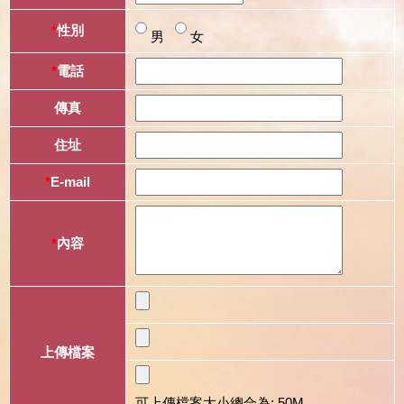
*
性別
男
女
*
電話
傳真
住址
*
E-mail
*
內容
上傳檔案
可上傳檔案大小總合為: 50M