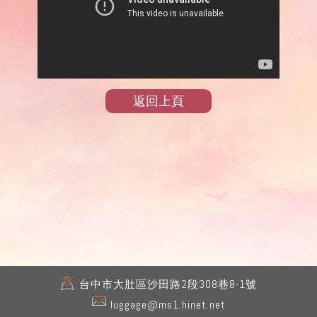
返回上頁
台中市
大肚區
沙田路2段308巷8-1號
luggage@ms1.hinet.net